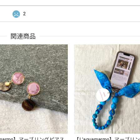
2
関連商品
uamarmo】マーブリングピアス
【L’aquamarmo】マーブ