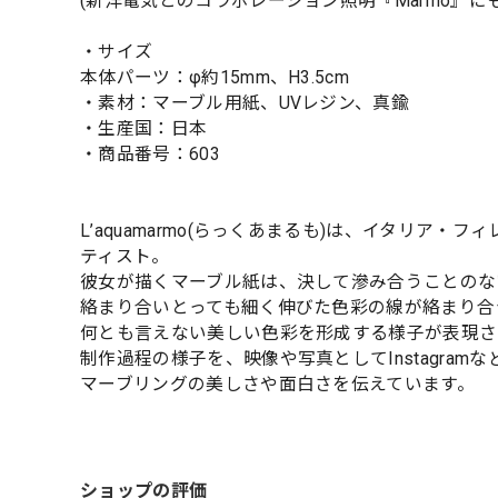
(新洋電気とのコラボレーション照明『Marmo』に
・サイズ
本体パーツ：φ約15mm、H3.5cm
・素材：マーブル用紙、UVレジン、真鍮
・生産国：日本
・商品番号：603
L’aquamarmo(らっくあまるも)は、イタリ
ティスト。
彼女が描くマーブル紙は、決して滲み合うことのな
絡まり合いとっても細く伸びた色彩の線が絡まり合
何とも言えない美しい色彩を形成する様子が表現さ
制作過程の様子を、映像や写真としてInstagra
マーブリングの美しさや面白さを伝えています。
ショップの評価