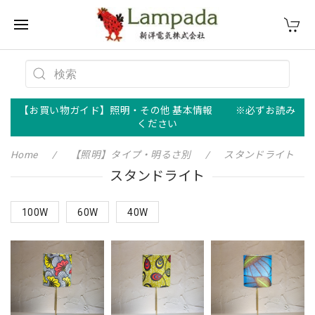
【お買い物ガイド】照明・その他 基本情報 ※必ずお読み
ください
Home
【照明】タイプ・明るさ別
スタンドライト
スタンドライト
100W
60W
40W