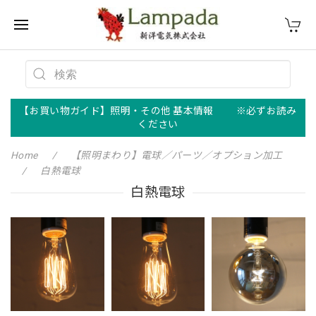
【お買い物ガイド】照明・その他 基本情報 ※必ずお読み
ください
Home
【照明まわり】電球／パーツ／オプション加工
白熱電球
白熱電球