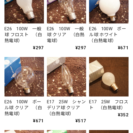
E26 100W 一般
E26 100W 一般
E26 100W ボー
球 フロスト （白
球 クリア （白熱
ル球 ホワイト
熱電球）
電球）
（白熱電球）
¥297
¥297
¥671
E26 100W ボー
E17 25W シャン
E17 25W フロス
ル球 クリア （白
デリア球 クリア
ト （白熱電球）
熱電球）
（白熱電球）
¥352
¥671
¥517