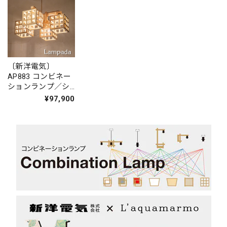
〔新洋電気〕
AP883 コンビネー
ションランプ／シ
ャンデリア 格
¥97,900
kou