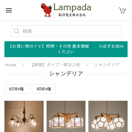
【お買い物ガイド】照明・その他 基本情報 ※必ずお読み
ください
Home
【照明】タイプ・明るさ別
シャンデリア
シャンデリア
60W×複
40W×複