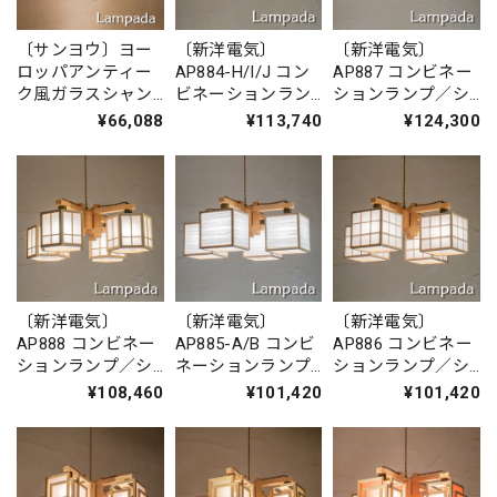
〔サンヨウ〕ヨー
〔新洋電気〕
〔新洋電気〕
ロッパアンティー
AP884-H/I/J コン
AP887 コンビネー
ク風ガラスシャン
ビネーションラン
ションランプ／シ
デリア
プ／シャンデリ
ャンデリア 求
¥66,088
¥113,740
¥124,300
SYP440A321
ア 湊 sou
ky?
〔新洋電気〕
〔新洋電気〕
〔新洋電気〕
AP888 コンビネー
AP885-A/B コンビ
AP886 コンビネー
ションランプ／シ
ネーションランプ
ションランプ／シ
ャンデリア 柚
／シャンデリア
ャンデリア 凡
¥108,460
¥101,420
¥101,420
yuu
凡 bon（波落水/
bon（雲竜）
スサ入）