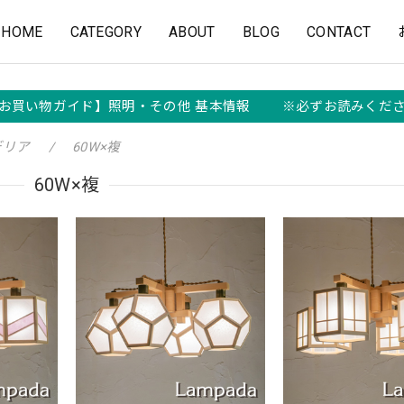
HOME
CATEGORY
ABOUT
BLOG
CONTACT
お買い物ガイド】照明・その他 基本情報 ※必ずお読みくだ
デリア
60W×複
60W×複