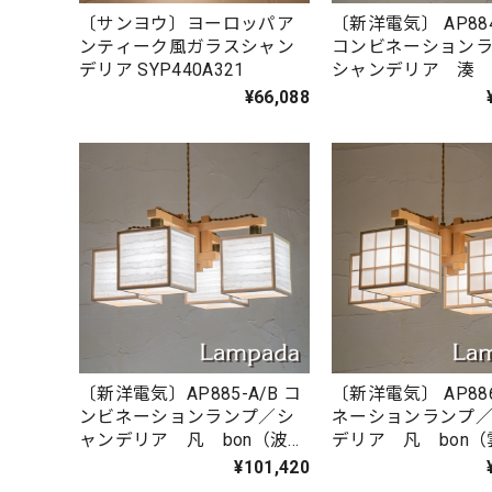
〔サンヨウ〕ヨーロッパア
〔新洋電気〕 AP884-
ンティーク風ガラスシャン
コンビネーション
デリア SYP440A321
シャンデリア 湊 s
¥66,088
〔新洋電気〕AP885-A/B コ
〔新洋電気〕 AP88
ンビネーションランプ／シ
ネーションランプ
ャンデリア 凡 bon（波落
デリア 凡 bon
水/スサ入）
¥101,420