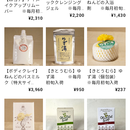
ッククレンジング
ねんどの入浴
イクアップリムー
ジェル ※毎月
剤 ※毎月初旬
バー ※毎月初
初旬入荷
入荷
¥2,200
¥1,430
旬入荷
¥2,310
【ボディクレイ】
【きとうむら】ゆ
【きとうむら】ゆ
ねんどのバスミル
ず湯 ※毎月
ず湯（個包装）
ク（特大サイ
初旬入荷
※毎月初旬入荷
ズ） ※毎月初
¥3,960
¥950
¥237
旬入荷