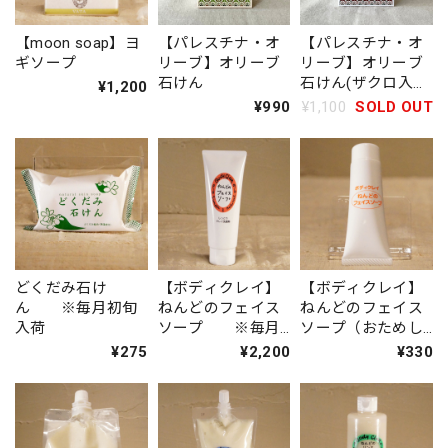
【moon soap】ヨ
【パレスチナ・オ
【パレスチナ・オ
ギソープ
リーブ】オリーブ
リーブ】オリーブ
石けん
石けん(ザクロ入
¥1,200
り)
¥990
¥1,100
SOLD OUT
どくだみ石け
【ボディクレイ】
【ボディクレイ】
ん ※毎月初旬
ねんどのフェイス
ねんどのフェイス
入荷
ソープ ※毎月
ソープ（おためし
初旬入荷
サイズ） ※毎
¥275
¥2,200
¥330
月初旬入荷