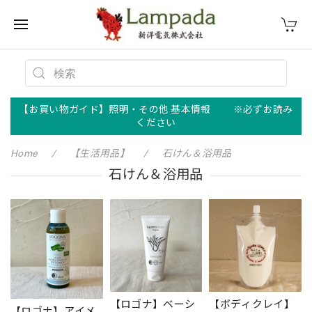
【お買い物ガイド】照明・その他 基本情報 ※必ずお読み
ください
Home
【生活用品】
石けん＆浴用品
石けん＆浴用品
【ロゴナ】ベーシ
【ボディクレイ】
【ロゴナ】アイメ