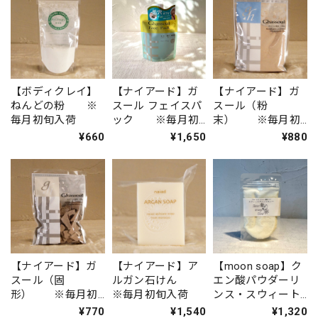
【ボディクレイ】
【ナイアード】ガ
【ナイアード】ガ
ねんどの粉 ※
スール フェイスパ
スール（粉
毎月初旬入荷
ック ※毎月初
末） ※毎月初
旬入荷
旬入荷
¥660
¥1,650
¥880
【ナイアード】ガ
【ナイアード】ア
【moon soap】ク
スール（固
ルガン石けん
エン酸パウダーリ
形） ※毎月初
※毎月初旬入荷
ンス・スウィート
旬入荷
オレンジスノ
¥770
¥1,540
¥1,320