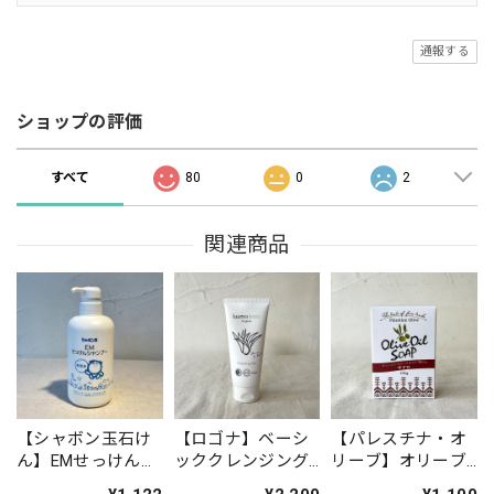
通報する
ショップの評価
すべて
80
0
2
関連商品
【シャボン玉石け
【ロゴナ】ベーシ
【パレスチナ・オ
ん】EMせっけんシ
ッククレンジング
リーブ】オリーブ
ャンプーボトル
ジェル ※毎月
石けん(ザクロ入