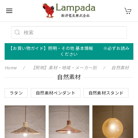
【お買い物ガイド】照明・その他 基本情報 ※必ずお読み
ください
Home
【照明】素材・地域・メーカー別
自然素材
自然素材
ラタン
自然素材ペンダント
自然素材スタンド