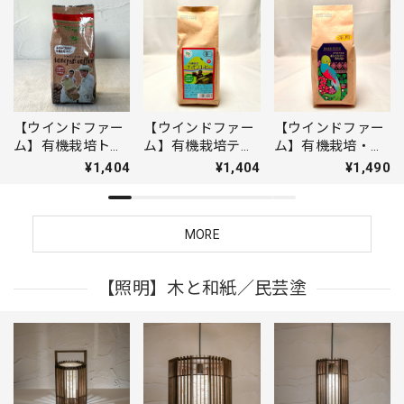
【ウインドファー
【ウインドファー
【ウインドファー
ム】有機栽培トセ
ム】有機栽培ティ
ム】有機栽培・森
パンコーヒー(メキ
モンコーヒー（東
林農法キシェコー
¥1,404
¥1,404
¥1,490
シコ・豆)
ティモール・豆）
ヒー（グアテマ
ラ・豆）
MORE
【照明】木と和紙／民芸塗