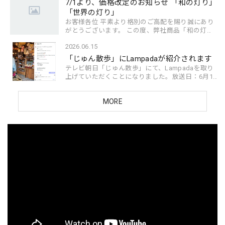
7/1より、価格改定のお知らせ 「和の灯り」
「世界の灯り」
お客様各位 平素より格別のご高配を賜り誠にあり
がとうございます。 この度、弊社商品「和の灯
り」「世界の灯り」につきまして、令和8年7月1日
2026.06.15
受注分より価格を改定させていただきます。物価
上昇の波が...
「じゅん散歩」にLampadaが紹介されます
テレビ朝日「じゅん散歩」にて、Lampadaを取り
上げていただくことになりました。放送日：6月18
日（木） 10:10〜 当日は高田純次さんがLampada
にお越しくださり、店内をご覧いただきました。
MORE
スタッフも普段か...