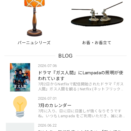
パーニュシリーズ
お香・お香立て
BLOG
2026.07.06
ドラマ『ガス人間』にLampadaの照明が使
われています
7月2日からNetflixで配信開始されたドラマ『ガス
人間』ガス人間を観る | Netflix (ネットフリックス)
公式サイト部屋のセット（警視総監の自宅書斎）
2026.07.01
に当店（新洋電気）の照明を使っていただきまし
た✨早くも話題...
7月のカレンダー
7月に入り、日に日に日差しが強くなりそうです
ね。いつも Lampada をご利用いただき、誠にあり
がとうございます。【7月のスケジュール】をご案
2026.06.22
内します。 💡照明＆エシカルライフスタイル
Lampada11:00～19:...