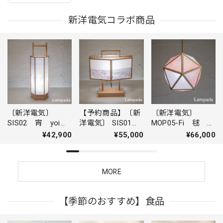
新洋電気コラボ商品
〔新洋電気〕
【予約商品】〔新
〔新洋電気〕
SIS02 宵 yoi
洋電気〕 SIS01
MOP05-Fi 毬
染灯り／スタンド
凪 nagi 染灯り
mari ホワイトフ
¥42,900
¥55,000
¥66,000
ライト
／スタンドライト
ォール＋Fiore・
花
MORE
【季節のおすすめ】食品