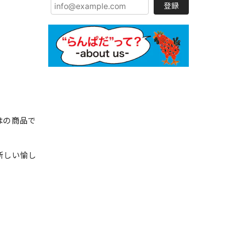
登録
はの商品で
新しい愉し