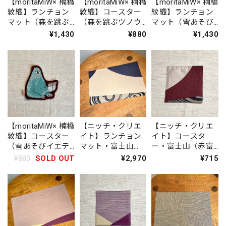
【moritaMiW× 楠橋
【moritaMiW× 楠橋
【moritaMiW× 楠橋
紋織】ランチョン
紋織】コースター
紋織】ランチョン
マット（森を跳ぶ
（森を跳ぶツノウ
マット（雪あそび
ツノウサギ）
サギ）
イエティ）
¥1,430
¥880
¥1,430
【moritaMiW× 楠橋
【ニッチ・クリエ
【ニッチ・クリエ
紋織】コースター
イト】ランチョン
イト】コースタ
（雪あそびイエテ
マット・富士山
ー・富士山（赤富
ィ）
（青富士）IKI1560
士）IKI1561
¥880
SOLD OUT
¥2,970
¥715