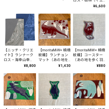
ロス・樹林（イエ
ュ）IKI457
ロー）IKI1382
¥6,600
【ニッチ・クリエ
【moritaMiW× 楠橋
【moritaMiW× 楠橋
イト】ランナーク
紋織】ランチョン
紋織】コースター
ロス・海幸山幸
マット（あの地を
（あの地を歩く羽
（山）IKI1508
歩く羽毛恐竜）
毛恐竜）
¥8,800
¥1,430
¥880