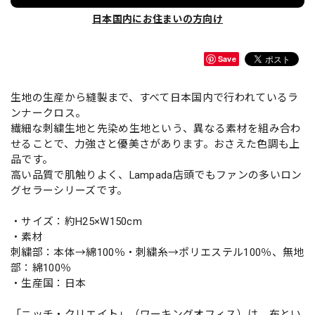
日本国内にお住まいの方向け
Save
生地の生産から縫製まで、すべて日本国内で行われているラ
ンナークロス。
繊細な刺繍生地と先染め生地という、異なる素材を組み合わ
せることで、力強さと優美さがあります。おさえた色調も上
品です。
高い品質で肌触りよく、Lampada店頭でもファンの多いロン
グセラーシリーズです。
・サイズ：約H25×W150cm
・素材
刺繍部：本体→綿100％・刺繍糸→ポリエステル100％、無地
部：綿100％
・生産国：日本
「ニッチ・クリエイト」（ワーキングオフィス）は、布とい