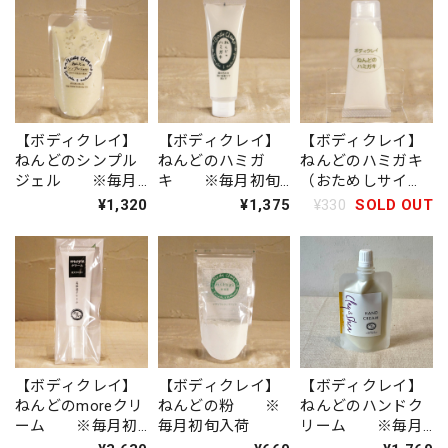
【ボディクレイ】
【ボディクレイ】
【ボディクレイ】
ねんどのシンプル
ねんどのハミガ
ねんどのハミガキ
ジェル ※毎月
キ ※毎月初旬
（おためしサイ
初旬入荷
入荷
ズ） ※毎月初
¥1,320
¥1,375
¥330
SOLD OUT
旬入荷
【ボディクレイ】
【ボディクレイ】
【ボディクレイ】
ねんどのmoreクリ
ねんどの粉 ※
ねんどのハンドク
ーム ※毎月初
毎月初旬入荷
リーム ※毎月
旬入荷
初旬入荷