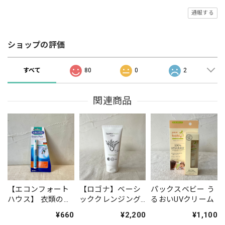
通報する
ショップの評価
すべて
80
0
2
関連商品
【エコンフォート
【ロゴナ】ベーシ
パックスベビー う
ハウス】 衣類のシ
ッククレンジング
るおいUVクリーム
ミ修正ペン ステ
ジェル ※毎月
¥660
¥2,200
¥1,100
インペン
初旬入荷