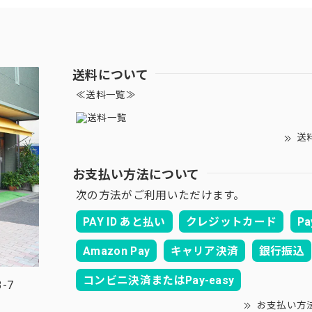
送料について
≪送料一覧≫
送
お支払い方法について
次の方法がご利用いただけます。
PAY ID あと払い
クレジットカード
Pa
Amazon Pay
キャリア決済
銀行振込
コンビニ決済またはPay-easy
-7
お支払い方