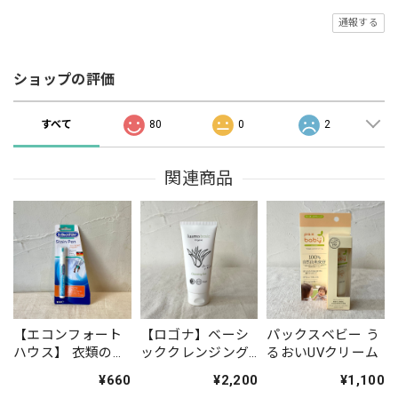
通報する
ショップの評価
すべて
80
0
2
関連商品
【エコンフォート
【ロゴナ】ベーシ
パックスベビー う
ハウス】 衣類のシ
ッククレンジング
るおいUVクリーム
ミ修正ペン ステ
ジェル ※毎月
¥660
¥2,200
¥1,100
インペン
初旬入荷