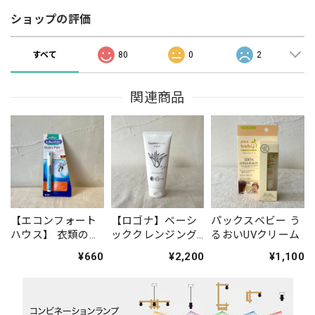
ショップの評価
すべて
80
0
2
関連商品
【エコンフォート
【ロゴナ】ベーシ
パックスベビー う
ハウス】 衣類のシ
ッククレンジング
るおいUVクリーム
ミ修正ペン ステ
ジェル ※毎月
¥660
¥2,200
¥1,100
インペン
初旬入荷