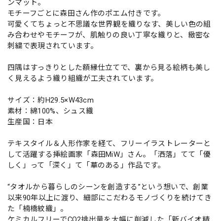
ンマット。
モチーフごとに森田さん作のポエム付きです。
可愛くてちょっと不思議な世界観を織りなす、美しい色の組
み合わせやモチーフが、肌触りの良い丁寧な織りと、緻密な
刺繍で表現されています。
四隅はすっきりとした額縁仕立てで、裏から見る絵柄も美し
く見えるよう織り組織が工夫されています。
サイズ：約H29.5×W43cm
素材：綿100%、シュス織
生産国：日本
テキスタイル＆人形作家を経て、フリーイラストレーターと
して活躍する挿絵画家「森田MiW」さん。「洒落」てて「優
しく」って「深く」て「華のある」作品です。
“タオルから暮らしのシーンを創造する”という想いで、創業
以来90年以上に渡り、細部にこだわるモノづくりを続けてき
た「楠橋紋織」。
ケミカルフリーでCO2排出量を大幅に削減した「新バイオ精