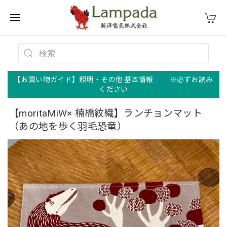
【お買い物ガイド】照明・その他 基本情報 ※必ずお読み
ください
【moritaMiW× 楠橋紋織】ランチョンマット
（あの地を歩く羽毛恐竜）