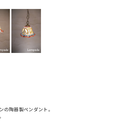
ンの陶器製ペンダント。
。