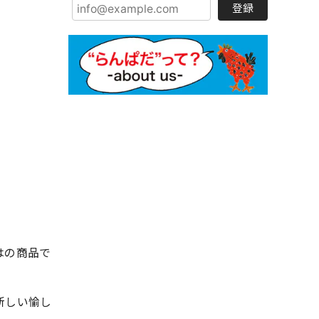
登録
はの商品で
新しい愉し