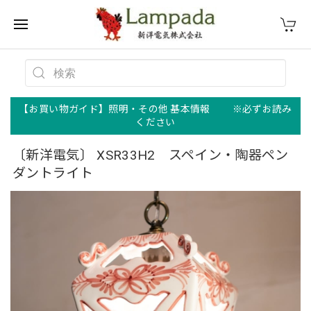
【お買い物ガイド】照明・その他 基本情報 ※必ずお読み
ください
〔新洋電気〕 XSR33H2 スペイン・陶器ペン
ダントライト