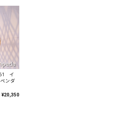
61 イ
ンペンダ
¥20,350