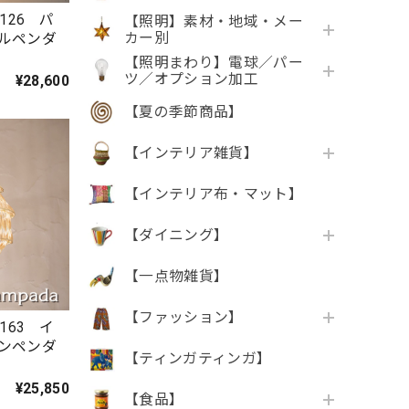
126 パ
【照明】素材・地域・メー
カー別
ルペンダ
【照明まわり】電球／パー
ツ／オプション加工
¥28,600
【夏の季節商品】
【インテリア雑貨】
【インテリア布・マット】
【ダイニング】
【一点物雑貨】
【ファッション】
163 イ
ンペンダ
【ティンガティンガ】
¥25,850
【食品】