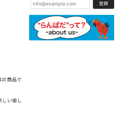
登録
はの商品で
新しい愉し