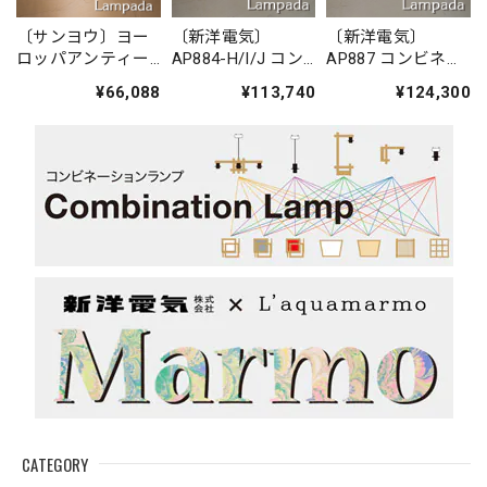
〔サンヨウ〕ヨー
〔新洋電気〕
〔新洋電気〕
ロッパアンティー
AP884-H/I/J コン
AP887 コンビネー
ク風ガラスシャン
ビネーションラン
ションランプ／シ
¥66,088
¥113,740
¥124,300
デリア
プ／シャンデリ
ャンデリア 求
SYP440A321
ア 湊 sou
ky?
CATEGORY