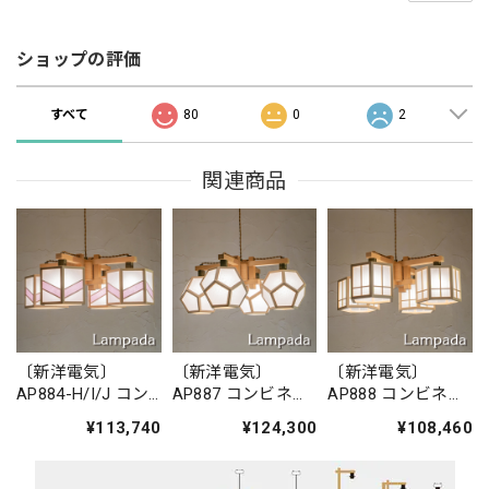
ショップの評価
すべて
80
0
2
関連商品
〔新洋電気〕
〔新洋電気〕
〔新洋電気〕
AP884-H/I/J コン
AP887 コンビネー
AP888 コンビネー
ビネーションラン
ションランプ／シ
ションランプ／シ
¥113,740
¥124,300
¥108,460
プ／シャンデリ
ャンデリア 求
ャンデリア 柚
ア 湊 sou
ky?
yuu