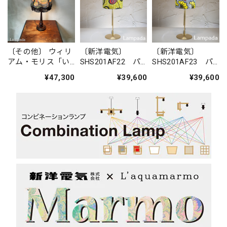
〔その他〕 ウィリ
〔新洋電気〕
〔新洋電気〕
アム・モリス「い
SHS201AF22 パ
SHS201AF23 パ
ちご泥棒」スタン
ーニュスタンドラ
ーニュスタンドラ
¥47,300
¥39,600
¥39,600
ドライト
イト（金属脚）
イト（金属脚）