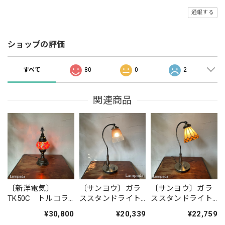
通報する
ショップの評価
すべて
80
0
2
関連商品
〔新洋電気〕
〔サンヨウ〕ガラ
〔サンヨウ〕ガラ
TK50C トルコラ
ススタンドライト
ススタンドライト
ンプ・スタンドラ
SYS1570328
SYS1570ST21
¥30,800
¥20,339
¥22,759
イト（オレンジ