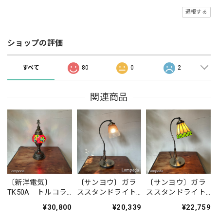
通報する
ショップの評価
すべて
80
0
2
関連商品
〔新洋電気〕
〔サンヨウ〕ガラ
〔サンヨウ〕ガラ
TK50A トルコラ
ススタンドライト
ススタンドライト
ンプ・スタンドラ
SYS1570328
SYS1570ST22
¥30,800
¥20,339
¥22,759
イト（ミックス）