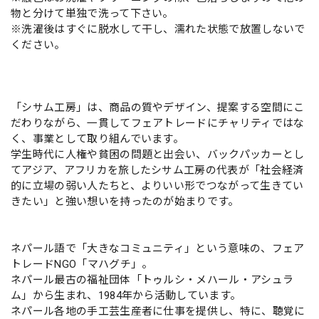
物と分けて単独で洗って下さい。
※洗濯後はすぐに脱水して干し、濡れた状態で放置しないで
ください。
「シサム工房」は、商品の質やデザイン、提案する空間にこ
だわりながら、一貫してフェアトレードにチャリティではな
く、事業として取り組んでいます。
学生時代に人権や貧困の問題と出会い、バックパッカーとし
てアジア、アフリカを旅したシサム工房の代表が「社会経済
的に立場の弱い人たちと、よりいい形でつながって生きてい
きたい」と強い想いを持ったのが始まりです。
ネパール語で「大きなコミュニティ」という意味の、フェア
トレードNGO「マハグチ」。
ネパール最古の福祉団体「トゥルシ・メハール・アシュラ
ム」から生まれ、1984年から活動しています。
ネパール各地の手工芸生産者に仕事を提供し、特に、聴覚に