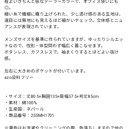
程よいきちんと感なテーラーカラーで、オフィス使いにも
◎。
細い糸で繊細に織り上げられた、少し透け感のある生地は、
遠目には無地にも見えるほど細かいチェック。立体感とニュ
アンスが表現されています。
メンズサイズを基準に作られていますが、ゆったりシルエッ
トなので、性別・体型問わず幅広く着こなせます。
ボタンレス、カフスレスで、袖まくりするとほどよい抜け
感。
左右に大きめのポケットが付いています。
azo染料フリー
・サイズ：丈80.5×胸囲135×肩幅57.5×裄丈85cm
・素材：綿100%
・生産国：ネパール
・商品番号：25SMH1701
※濃色はお洗濯やクリーニングの際、色落ちしますので他の