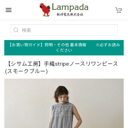
【お買い物ガイド】照明・その他 基本情報 ※必ずお読み
ください
【シサム工房】手織stripeノースリワンピース
(スモークブルー)