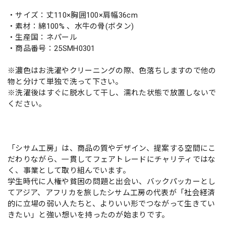
・サイズ：丈110×胸囲100×肩幅36cm
・素材：綿100% 、水牛の骨(ボタン)
・生産国：ネパール
・商品番号：25SMH0301
※濃色はお洗濯やクリーニングの際、色落ちしますので他の
物と分けて単独で洗って下さい。
※洗濯後はすぐに脱水して干し、濡れた状態で放置しないで
ください。
「シサム工房」は、商品の質やデザイン、提案する空間にこ
だわりながら、一貫してフェアトレードにチャリティではな
く、事業として取り組んでいます。
学生時代に人権や貧困の問題と出会い、バックパッカーとし
てアジア、アフリカを旅したシサム工房の代表が「社会経済
的に立場の弱い人たちと、よりいい形でつながって生きてい
きたい」と強い想いを持ったのが始まりです。