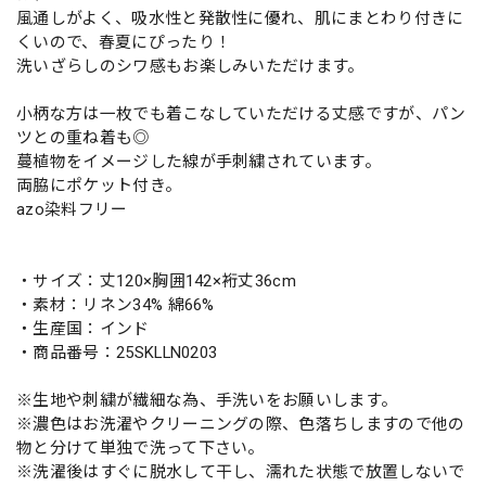
風通しがよく、吸水性と発散性に優れ、肌にまとわり付きに
くいので、春夏にぴったり！
洗いざらしのシワ感もお楽しみいただけます。
小柄な方は一枚でも着こなしていただける丈感ですが、パン
ツとの重ね着も◎
蔓植物をイメージした線が手刺繍されています。
両脇にポケット付き。
azo染料フリー
・サイズ：丈120×胸囲142×裄丈36cm
・素材：リネン34% 綿66%
・生産国：インド
・商品番号：25SKLLN0203
※生地や刺繍が繊細な為、手洗いをお願いします。
※濃色はお洗濯やクリーニングの際、色落ちしますので他の
物と分けて単独で洗って下さい。
※洗濯後はすぐに脱水して干し、濡れた状態で放置しないで