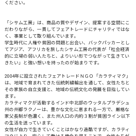
ください。
「シサム工房」は、商品の質やデザイン、提案する空間にこ
だわりながら、一貫してフェアトレードにチャリティではな
く、事業として取り組んでいます。
学生時代に人権や貧困の問題と出会い、バックパッカーとし
てアジア、アフリカを旅したシサム工房の代表が「社会経済
的に立場の弱い人たちと、よりいい形でつながって生きてい
きたい」と強い想いを持ったのが始まりです。
2004年に設立されたフェアトレードＮＧＯ「カラティマク」
は、地域で育まれてきた伝統刺繍輸出を通して、女性たちと
その家族の自立支援と、地域の伝統文化の発展を目指してい
ます。
カラティマクが活動するインド中北部のウッタルプラデシュ
州の州都ラクノーは、豊かな文化に恵まれる一方で、厳格な
家父長制が色濃く、また州人口の内約３割が貧困ライン以下
の生活を送っています。
女性が自力で生きていくことはかなり過酷ですが、カラティ