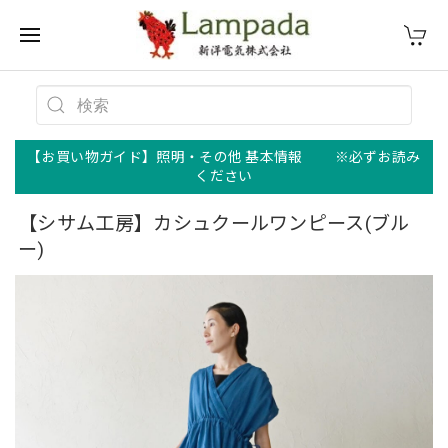
【お買い物ガイド】照明・その他 基本情報 ※必ずお読み
ください
【シサム工房】カシュクールワンピース(ブル
ー)