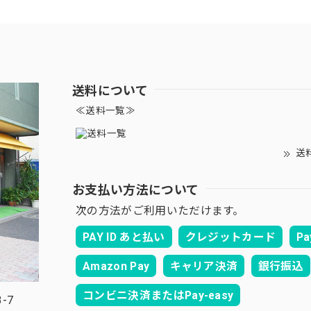
送料について
≪送料一覧≫
送
お支払い方法について
次の方法がご利用いただけます。
PAY ID あと払い
クレジットカード
Pa
Amazon Pay
キャリア決済
銀行振込
コンビニ決済またはPay-easy
-7