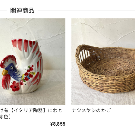
関連商品
け有【イタリア陶器】にわと
ナツメヤシのかご
赤色）
¥8,855