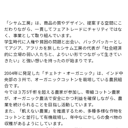
「シサム工房」は、商品の質やデザイン、提案する空間にこ
だわりながら、一貫してフェアトレードにチャリティではな
く、事業として取り組んでいます。
学生時代に人権や貧困の問題と出会い、バックパッカーとし
てアジア、アフリカを旅したシサム工房の代表が「社会経済
的に立場の弱い人たちと、よりいい形でつながって生きてい
きたい」と強い想いを持ったのが始まりです。
2004年に発足した「チェトナ・オーガニック」は、インド中
央部の３州で、オーガニックコットンを栽培している農民組
合です。
今では３万5千軒を超える農家が参加し、零細コットン農家
が、オーガニック農法で安全にかつ利益を確保しながら、農
業を続けられることを目指し活動しています。
また、「飢えない農業」を推進するため、多種多様な作物を
コットンと並行して有機栽培し、年中なにかしらの食べ物の
収穫があるようにしています。