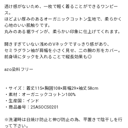
透け感がないため、一枚で軽く着ることができるワンピー
ス。
ほどよい厚みのあるオーガニックコットン生地で、柔らかく
心地のいい肌触りです。
丸みのある裾ラインが、柔らかい印象に仕上げてくれます。
開きすぎていない浅めのVネックですっきり感があり、
セミラグラン袖が肩幅を小さく見せ、二の腕の形をカバー。
前身頃にタックを入れることで縦長効果も◎
azo染料フリー
・サイズ：着丈115×胸囲108×肩幅29×袖丈58cm
・素材：オーガニックコットン100%
・生産国：インド
・商品番号：25ASOCS0201
※洗濯時は日焼け防止と伸び防止の為、平置きで陰干しを行
って下さい。