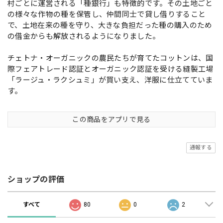
村ごとに運営される「種銀行」も特徴的です。その土地ごと
の様々な作物の種を保管し、仲間同士で貸し借りすること
で、土地在来の種を守り、大きな負担だった種の購入のため
の借金からも解放されるようになりました。
チェトナ・オーガニックの農民たちが育てたコットンは、国
際フェアトレード認証とオーガニック認証を受ける縫製工場
「ラージュ・ラクシュミ」が買い支え、洋服に仕立てていま
す。
この商品をアプリで見る
通報する
ショップの評価
すべて
80
0
2