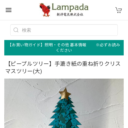
【お買い物ガイド】照明・その他 基本情報 ※必ずお読み
ください
【ピープルツリー】手漉き紙の重ね折りクリス
マスツリー(大)