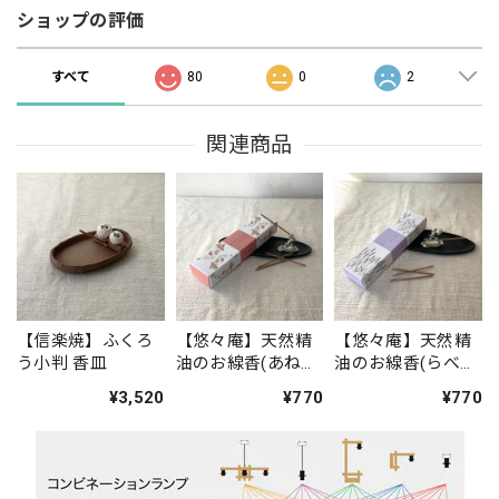
ショップの評価
すべて
80
0
2
関連商品
【信楽焼】ふくろ
【悠々庵】天然精
【悠々庵】天然精
う小判 香皿
油のお線香(あねも
油のお線香(らべん
ねの小径)
だーの丘)
¥3,520
¥770
¥770