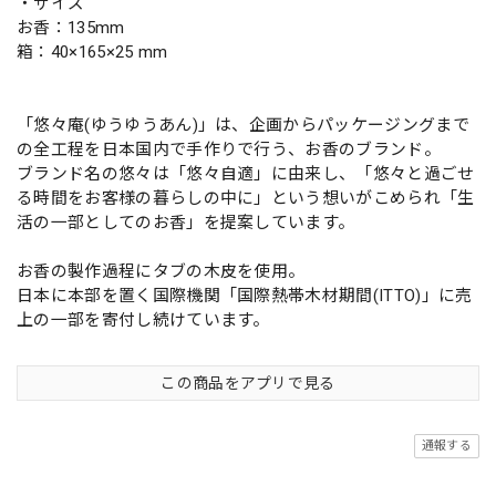
・サイズ
お香：135mm
箱：40×165×25 mm
「悠々庵(ゆうゆうあん)」は、企画からパッケージングまで
の全工程を日本国内で手作りで行う、お香のブランド。
ブランド名の悠々は「悠々自適」に由来し、「悠々と過ごせ
る時間をお客様の暮らしの中に」という想いがこめられ「生
活の一部としてのお香」を提案しています。
お香の製作過程にタブの木皮を使用。
日本に本部を置く国際機関「国際熱帯木材期間(ITTO)」に売
上の一部を寄付し続けています。
この商品をアプリで見る
通報する