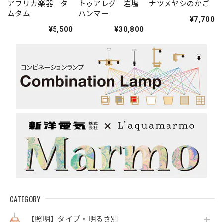
アフリカ楽器 タ
トゥアレグ 岩塩
ナツメヤシのかご
ムタム
ハンマー
¥7,700
¥5,500
¥30,800
CATEGORY
【照明】タイプ・明るさ別