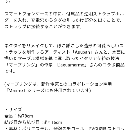
す。
スマートフォンケースの中に、付属品の透明ストラップホル
ダーを入れ、充電穴からタグの引っかけ部分を出すことで、
ストラップに接続することができます。
ネクタイをリメイクして、ぽこぽこした造形の可愛らしいス
トラップを制作するアーティスト「Asupan」さんと、水面に
描いたマーブル模様を紙に写し取ったイタリア伝統の技法
「マーブリング」の作家「L’aquamarmo」さんのコラボ商品
です。
(マーブリングは、新洋電気とのコラボレーション照明
『Marmo』シリーズにも使用されています)
・サイズ
全長：約78cm
結び目から結び目：約116cm
・素材：ポリエステル、発泡スチロール、PVC(透明ストラッ