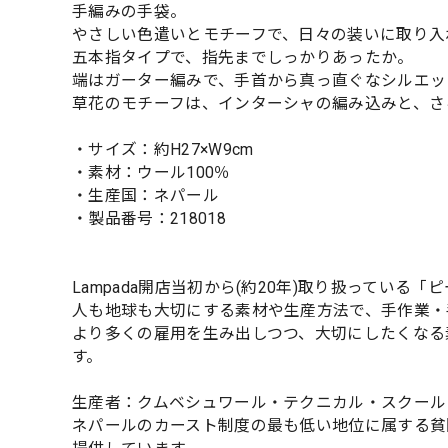
手編みの手袋。
やさしい色遣いとモチーフで、日々の装いに取り入
五本指タイプで、指先までしっかりあったか。
端はガーター編みで、手首から真っ直ぐなシルエッ
草花のモチーフは、インターシャの編み込みと、さ
・サイズ：約H27×W9cm
・素材：ウール100％
・生産国：ネパール
・製品番号：218018
Lampada開店当初から(約20年)取り扱っている「
人も地球も大切にする素材や生産方法で、手作業・
より多くの雇用を生み出しつつ、大切にしたくなる
す。
生産者：クムベシュワール・テクニカル・スクール（
ネパールのカースト制度の最も低い地位に属する貧