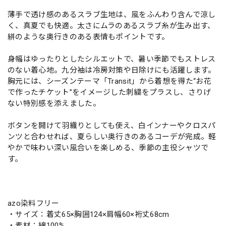
薄手で透け感のあるスラブ生地は、風をふんわり含んで涼し
く、真夏でも快適。太さにムラのあるスラブ糸が生み出す、
絣のような奥行きのある表情もポイントです。
身幅はゆったりとしたシルエットで、暑い季節でもストレス
のない着心地。九分袖は冷房対策や日除けにも活躍します。
胸元には、シーズンテーマ「Transit」から着想を得た“お花
で作ったチケット”をイメージした刺繍をプラスし、さりげ
ない特別感を添えました。
ボタンを開けて羽織りとしても使え、白インナーやクロスパ
ンツと合わせれば、夏らしい奥行きのあるコーデが完成。軽
やかで味わい深い風合いを楽しめる、季節の主役シャツで
す。
azo染料フリー
・サイズ：着丈65×胸囲124×肩幅60×裄丈68cm
・素材：綿100%