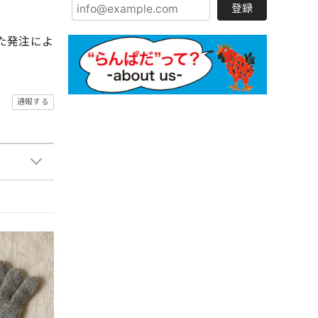
登録
た発注によ
通報する