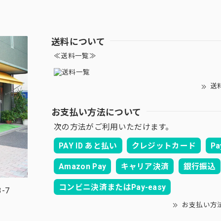
送料について
≪送料一覧≫
送
お支払い方法について
次の方法がご利用いただけます。
PAY ID あと払い
クレジットカード
Pa
Amazon Pay
キャリア決済
銀行振込
コンビニ決済またはPay-easy
-7
お支払い方