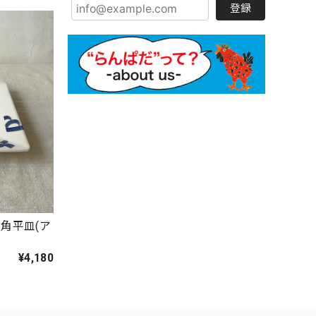
登録
角平皿(ア
¥4,180