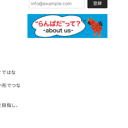
登録
ィではな
い形でつな
を目指し、