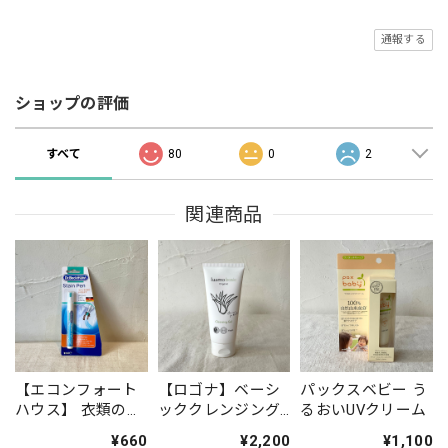
通報する
ショップの評価
すべて
80
0
2
関連商品
【エコンフォート
【ロゴナ】ベーシ
パックスベビー う
ハウス】 衣類のシ
ッククレンジング
るおいUVクリーム
ミ修正ペン ステ
ジェル ※毎月
¥660
¥2,200
¥1,100