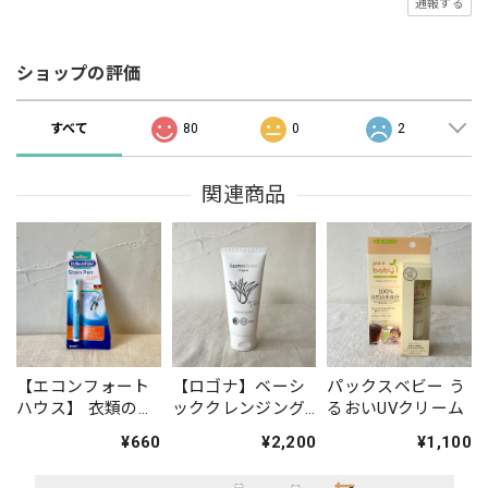
通報する
ショップの評価
すべて
80
0
2
関連商品
【エコンフォート
【ロゴナ】ベーシ
パックスベビー う
ハウス】 衣類のシ
ッククレンジング
るおいUVクリーム
ミ修正ペン ステ
ジェル ※毎月
¥660
¥2,200
¥1,100
インペン
初旬入荷