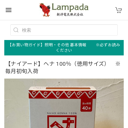
【お買い物ガイド】照明・その他 基本情報 ※必ずお読み
ください
【ナイアード】ヘナ 100％（徳用サイズ） ※
毎月初旬入荷