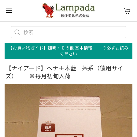
【お買い物ガイド】照明・その他 基本情報 ※必ずお読み
ください
【ナイアード】ヘナ＋木藍 茶系（徳用サイ
ズ） ※毎月初旬入荷