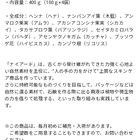
・内容量：400ｇ（100ｇ×4袋）
・全成分：ヘンナ（ヘナ）、ナンバンアイ葉（木藍）、アン
マロク果実（アムラ）、アカシアコンシナ果実（シカカ
イ）、タカサブロウ葉（バアリンラジ）、セイタカミロバラ
ン（バヘダ）、アセンヤクノキガム（カッチャ）、ブッソウ
ゲ花（ハイビスカス）、カンゾウ根（リコリス）
「ナイアード」は、古くから受け継がれてきた力強く心地よ
い自然素材を主役に、”人の手の力をかけて”上質なスキンケ
ア商品を作っています。
さらに持続可能なものづくりを目指して、パッケージなどは
自然に還る素材で、石鹸を作る際に出る廃液は植物や微生物
の力を借りて処理する、といった取り組みも実践していま
す。
※この商品は、毎月初めに補充・入荷があります。
ご希望数をご用意することもできますので、お問い合わせ