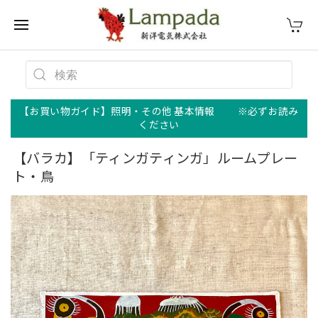
【お買い物ガイド】照明・その他 基本情報 ※必ずお読み
ください
【バラカ】「ティンガティンガ」ルームプレー
ト・鳥