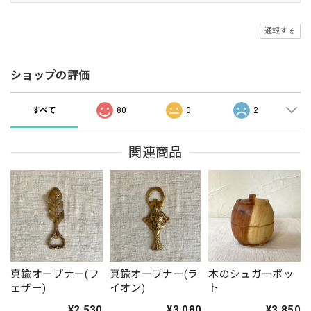
通報する
ショップの評価
すべて
80
0
2
関連商品
真鍮オープナー(フ
真鍮オープナー(ラ
木のシュガーポッ
ェザー)
イオン)
ト
¥2,530
¥3,080
¥3,850