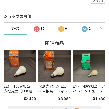
通報する
ショップの評価
すべて
80
0
2
関連商品
E26 100W相当
《調光対応》E26
E17 40W相当 フ
広配光型（LED電
60W相当 フィラ
ィラメント型 フ
球）
メント型 ホワイ
ロストタイプ（LED
¥2,420
¥3,080
¥1,430
トタイプ（LED電
電球）
球）