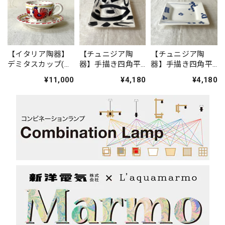
【イタリア陶器】
【チュニジア陶
【チュニジア陶
デミタスカップ(ニ
器】手描き四角平
器】手描き四角平
ワトリ・赤)
皿
皿(アラビア文字
¥11,000
¥4,180
¥4,180
青)