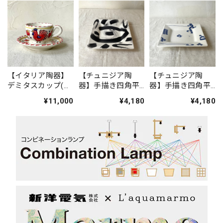
【イタリア陶器】
【チュニジア陶
【チュニジア陶
デミタスカップ(ニ
器】手描き四角平
器】手描き四角平
ワトリ・赤)
皿
皿(アラビア文字
¥11,000
¥4,180
¥4,180
青)