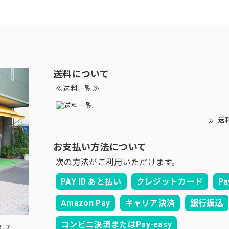
送料について
≪送料一覧≫
送
お支払い方法について
次の方法がご利用いただけます。
PAY ID あと払い
クレジットカード
Pa
Amazon Pay
キャリア決済
銀行振込
コンビニ決済またはPay-easy
-7