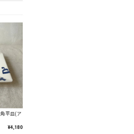
角平皿(ア
¥4,180