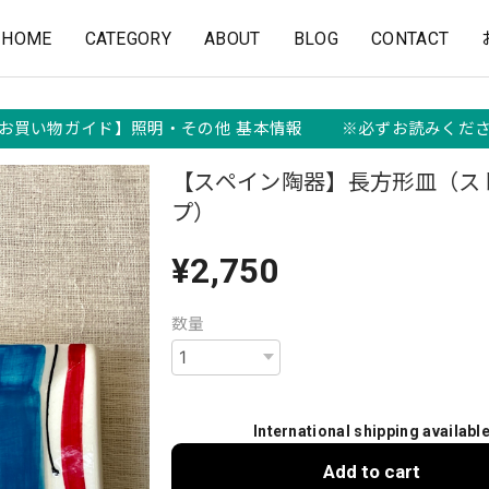
HOME
CATEGORY
ABOUT
BLOG
CONTACT
お買い物ガイド】照明・その他 基本情報 ※必ずお読みくだ
【スペイン陶器】長方形皿（ス
プ）
¥2,750
数量
International shipping availabl
Add to cart